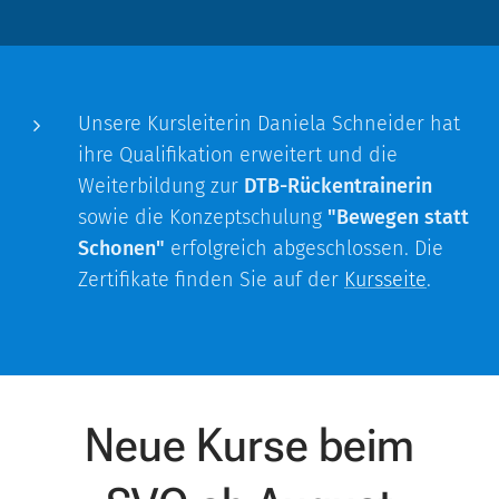
Unsere Kursleiterin Daniela Schneider hat
ihre Qualifikation erweitert und die
Weiterbildung zur
DTB-Rückentrainerin
sowie die Konzeptschulung
"Bewegen statt
Schonen"
erfolgreich abgeschlossen. Die
Zertifikate finden Sie auf der
Kursseite
.
Neue Kurse beim